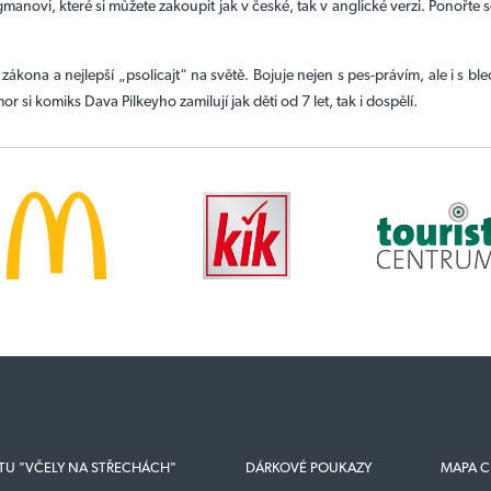
anovi, které si můžete zakoupit jak v české, tak v anglické verzi. Ponořte se
zákona a nejlepší „psolicajt“ na světě. Bojuje nejen s pes-právím, ale i s 
r si komiks Dava Pilkeyho zamilují jak děti od 7 let, tak i dospělí.
KTU "VČELY NA STŘECHÁCH"
DÁRKOVÉ POUKAZY
MAPA C