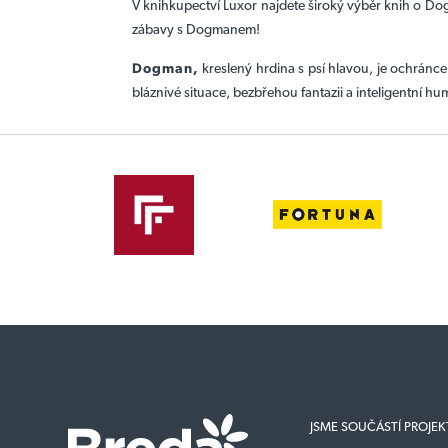
V knihkupectví Luxor najdete široký výběr knih o Dogm
zábavy s Dogmanem!
Dogman,
kreslený hrdina s psí hlavou, je ochránce 
bláznivé situace, bezbřehou fantazii a inteligentní humo
JSME SOUČÁSTÍ PROJE