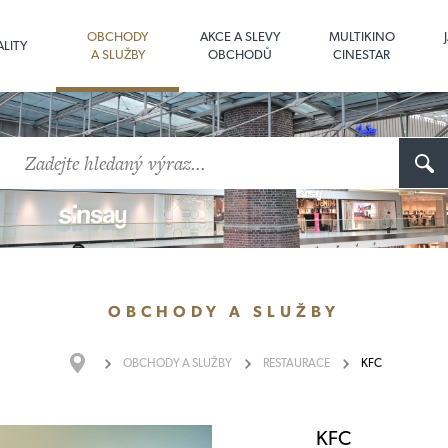
OBCHODY
AKCE A SLEVY
MULTIKINO
LITY
A SLUŽBY
OBCHODŮ
CINESTAR
OBCHODY
A SLUŽBY
OBCHODY
A SLUŽBY
RESTAURACE
KFC
KFC