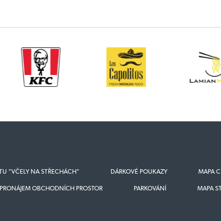
KTU "VČELY NA STŘECHÁCH"
DÁRKOVÉ POUKAZY
MAPA C
PRONÁJEM OBCHODNÍCH PROSTOR
PARKOVÁNÍ
MAPA S