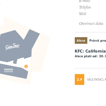
E-mail
U
Telefon
Web
Otevírací doba
Akce
Právě pro
KFC: Californ
Akce platí od: 30
2.P
MULTIKINO, 