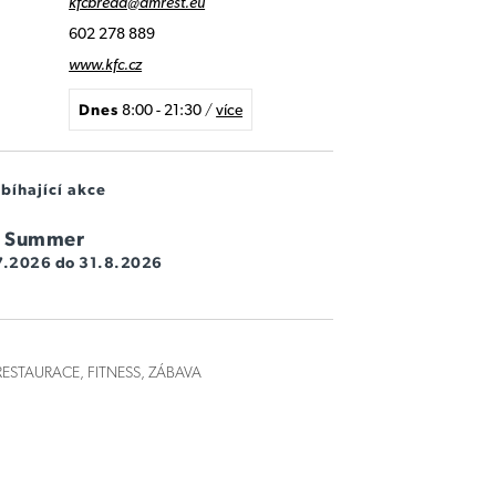
kfcbreda@amrest.eu
602 278 889
www.kfc.cz
Dnes
8:00 - 21:30
/
více
bíhající akce
ia Summer
.7.2026 do 31.8.2026
RESTAURACE, FITNESS, ZÁBAVA