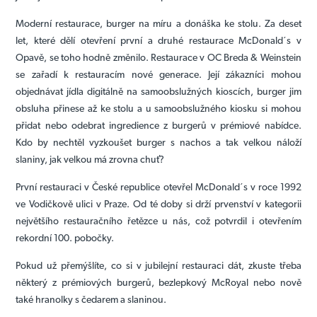
Moderní restaurace, burger na míru a donáška ke stolu. Za deset
let, které dělí otevření první a druhé restaurace McDonald´s v
Opavě, se toho hodně změnilo. Restaurace v OC Breda & Weinstein
se zařadí k restauracím nové generace. Její zákazníci mohou
objednávat jídla digitálně na samoobslužných kioscích, burger jim
obsluha přinese až ke stolu a u samoobslužného kiosku si mohou
přidat nebo odebrat ingredience z burgerů v prémiové nabídce.
Kdo by nechtěl vyzkoušet burger s nachos a tak velkou náloží
slaniny, jak velkou má zrovna chuť?
První restauraci v České republice otevřel McDonald´s v roce 1992
ve Vodičkově ulici v Praze. Od té doby si drží prvenství v kategorii
největšího restauračního řetězce u nás, což potvrdil i otevřením
rekordní 100. pobočky.
Pokud už přemýšlíte, co si v jubilejní restauraci dát, zkuste třeba
některý z prémiových burgerů, bezlepkový McRoyal nebo nově
také hranolky s čedarem a slaninou.