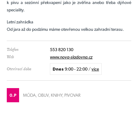
k pivu a sezónní překvapení jako je zvěřina anebo třeba dýňové
speciality.
Letní zahrádka
Od jara až do podzimu máme otevřenou velkou zahradní terasu.
Telefon
553 820 130
Web
www.nova-sladovna.cz
Otevírací doba
Dnes
9:00 - 22:00
/
více
0.P
MÓDA, OBUV, KNIHY, PIVOVAR