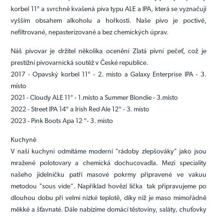
korbel 11° a svrchně kvašená piva typu ALE a IPA, která se vyznačují
vyšším obsahem alkoholu a hořkostí. Naše pivo je poctivé,
nefiltrované, nepasterizované a bez chemických úprav.
Náš pivovar je držitel několika ocenění Zlatá pivní pečeť, což je
prestižní pivovarnická soutěž v České republice.
2017 - Opavský korbel 11° - 2. místo a Galaxy Enterprise IPA - 3.
místo
2021 - Cloudy ALE 11° - 1.místo a Summer Blondie - 3.místo
2022 - Street IPA 14° a Irish Red Ale 12° - 3. místo
2023 - Pink Boots Apa 12 °- 3. místo
Kuchyně
V naší kuchyni odmítáme moderní "rádoby zlepšováky" jako jsou
mražené polotovary a chemická dochucovadla. Mezi speciality
našeho jídelníčku patří masové pokrmy připravené ve vakuu
metodou "sous vide“. Například hovězí líčka tak připravujeme po
dlouhou dobu při velmi nízké teplotě, díky níž je maso mimořádně
měkké a šťavnaté. Dále nabízíme domácí těstoviny, saláty, chuťovky