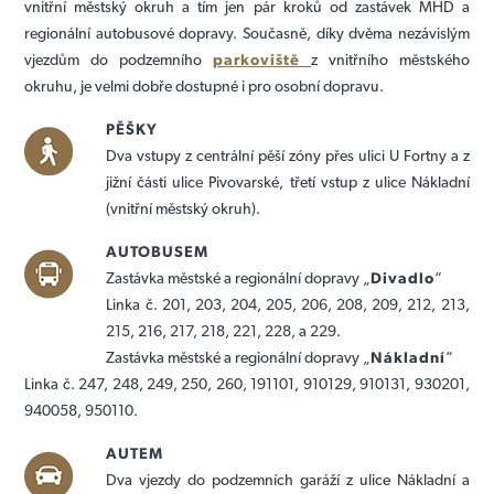
vnitřní městský okruh a tím jen pár kroků od zastávek MHD a
regionální autobusové dopravy. Současně, díky dvěma nezávislým
vjezdům do podzemního
parkoviště
z vnitřního městského
okruhu, je velmi dobře dostupné i pro osobní dopravu.
PĚŠKY
Dva vstupy z centrální pěší zóny přes ulici U Fortny a z
jižní části ulice Pivovarské, třetí vstup z ulice Nákladní
(vnitřní městský okruh).
AUTOBUSEM
Zastávka městské a regionální dopravy „
Divadlo
“
Linka č. 201, 203, 204, 205, 206, 208, 209, 212, 213,
215, 216, 217, 218, 221, 228, a 229.
Zastávka městské a regionální dopravy „
Nákladní
“
Linka č. 247, 248, 249, 250, 260, 191101, 910129, 910131, 930201,
940058, 950110.
AUTEM
Dva vjezdy do podzemních garáží z ulice Nákladní a