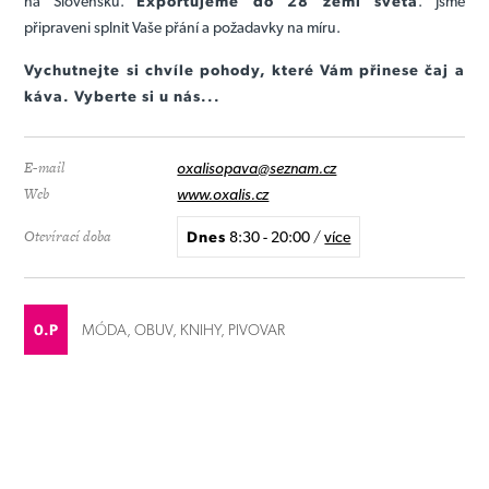
na Slovensku.
Exportujeme do 28 zemí světa
. Jsme
připraveni splnit Vaše přání a požadavky na míru.
Vychutnejte si chvíle pohody, které Vám přinese čaj a
káva. Vyberte si u nás...
E-mail
oxalisopava@seznam.cz
Web
www.oxalis.cz
Otevírací doba
Dnes
8:30 - 20:00
/
více
0.P
MÓDA, OBUV, KNIHY, PIVOVAR