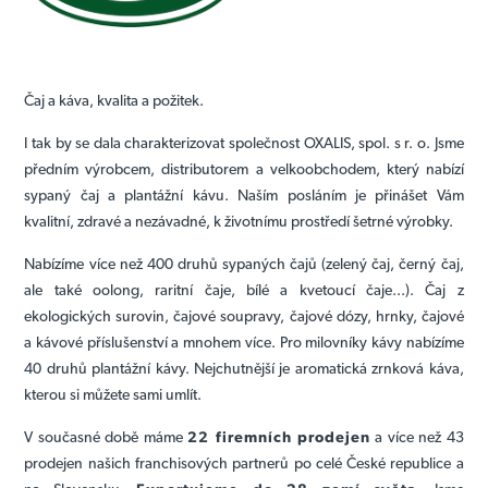
Čaj a káva, kvalita a požitek.
I tak by se dala charakterizovat společnost OXALIS, spol. s r. o. Jsme
předním výrobcem, distributorem a velkoobchodem, který nabízí
sypaný čaj a plantážní kávu. Naším posláním je přinášet Vám
kvalitní, zdravé a nezávadné, k životnímu prostředí šetrné výrobky.
Nabízíme více než 400 druhů sypaných čajů (
zelený čaj, černý čaj
,
ale také oolong, raritní čaje,
bílé a kvetoucí čaje
...). Čaj z
ekologických surovin, čajové soupravy, čajové dózy, hrnky, čajové
a kávové příslušenství a mnohem více. Pro milovníky kávy nabízíme
40 druhů plantážní kávy. Nejchutnější je aromatická
zrnková káva
,
kterou si můžete sami umlít.
V současné době máme
22 firemních prodejen
a více než 43
prodejen našich franchisových partnerů po celé České republice a