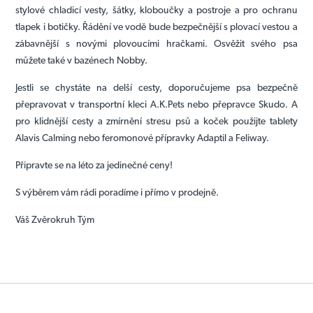
stylové chladicí vesty, šátky, kloboučky a postroje a pro ochranu
tlapek i botičky. Řádění ve vodě bude bezpečnější s plovací vestou a
zábavnější s novými plovoucími hračkami. Osvěžit svého psa
můžete také v bazénech Nobby.
Jestli se chystáte na delší cesty, doporučujeme psa bezpečně
přepravovat v transportní kleci A.K.Pets nebo přepravce Skudo. A
pro klidnější cesty a zmírnění stresu psů a koček použijte tablety
Alavis Calming nebo feromonové přípravky Adaptil a Feliway.
Připravte se na léto za jedinečné ceny!
S výběrem vám rádi poradíme i přímo v prodejně.
Váš Zvěrokruh Tým