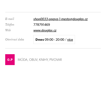
E-mail
shop0033-opava-1-mesto@douglas.cz
Telefon
778791469
Web
www.douglas.cz
Otevírací doba
Dnes
09:00 - 20:00
/
více
0.P
MÓDA, OBUV, KNIHY, PIVOVAR