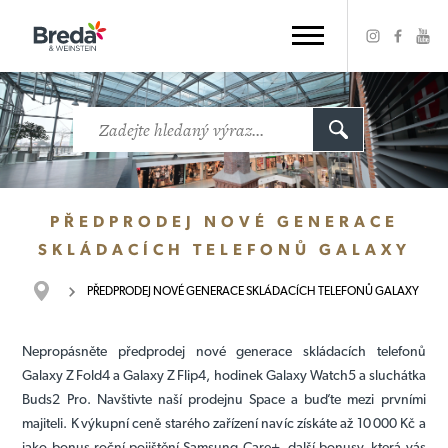
PŘEDPRODEJ NOVÉ GENERACE
SKLÁDACÍCH TELEFONŮ GALAXY
PŘEDPRODEJ NOVÉ GENERACE SKLÁDACÍCH TELEFONŮ GALAXY
Nepropásněte předprodej nové generace skládacích telefonů
Galaxy Z Fold4 a Galaxy Z Flip4, hodinek Galaxy Watch5 a sluchátka
Buds2 Pro. Navštivte naší prodejnu Space a buďte mezi prvními
majiteli. K výkupní ceně starého zařízení navíc získáte až 10 000 Kč a
jako bonus roční pojištění Samsung Care+, další bonusy, která vás