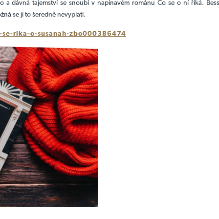
ko a dávná tajemství se snoubí v napínavém románu Co se o ní říká. Bes
žná se jí to šeredně nevyplatí.
-se-rika-o-susanah-zbo000386474