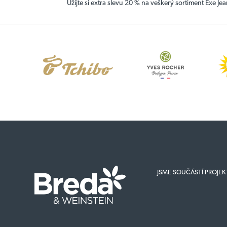
Užijte si extra slevu 20 % na veškerý sortiment Exe Jea
JSME SOUČÁSTÍ PROJE