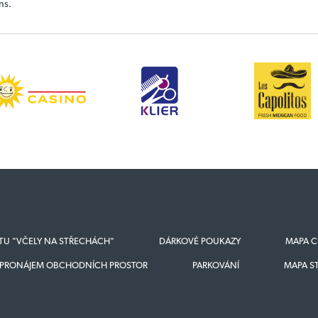
ns.
KTU "VČELY NA STŘECHÁCH"
DÁRKOVÉ POUKAZY
MAPA C
PRONÁJEM OBCHODNÍCH PROSTOR
PARKOVÁNÍ
MAPA S