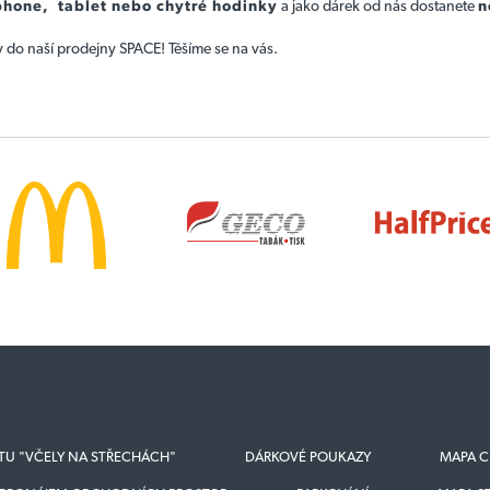
phone, tablet nebo chytré hodinky
a jako dárek od nás dostanete
n
ky do naší prodejny SPACE! Těšíme se na vás.
KTU "VČELY NA STŘECHÁCH"
DÁRKOVÉ POUKAZY
MAPA C