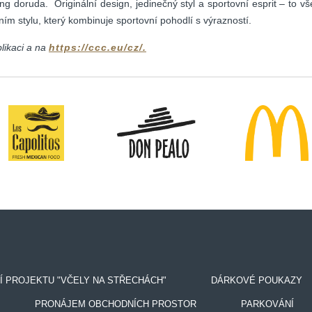
ing doruda. Originální design, jedinečný styl a sportovní esprit – t
ním stylu, který kombinuje sportovní pohodlí s výrazností.
likaci a na
https://ccc.eu/cz/.
Í PROJEKTU "VČELY NA STŘECHÁCH"
DÁRKOVÉ POUKAZY
PRONÁJEM OBCHODNÍCH PROSTOR
PARKOVÁNÍ