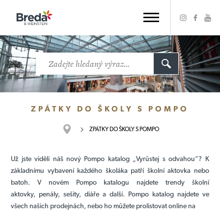
ZPÁTKY DO ŠKOLY S POMPO
ZPÁTKY DO ŠKOLY S POMPO
Už jste viděli náš nový Pompo
katalog „Vyrůstej s odvahou“?
K
základnímu vybavení každého školáka patří školní aktovka nebo
batoh.
V novém Pompo
katalogu najdete trendy školní
aktovky,
penály, sešity, diáře a další. Pompo katalog najdete ve
všech našich prodejnách, nebo ho můžete prolistovat online na