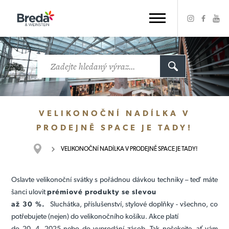
VELIKONOČNÍ NADÍLKA V
PRODEJNĚ SPACE JE TADY!
VELIKONOČNÍ NADÍLKA V PRODEJNĚ SPACE JE TADY!
Oslavte velikonoční svátky s pořádnou dávkou techniky – teď máte
šanci ulovit
prémiové produkty se slevou
až 30 %.
Sluchátka, příslušenství, stylové doplňky - všechno, co
potřebujete (nejen) do velikonočního košíku. Akce platí
do 20. 4. 2025 nebo do vyprodání zásob. Tak nečekejte, ať vám