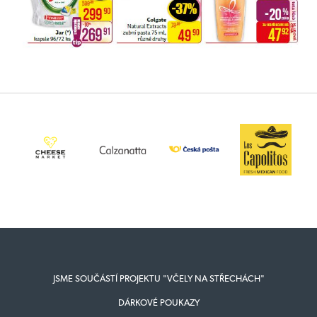
JSME SOUČÁSTÍ PROJEKTU "VČELY NA STŘECHÁCH"
DÁRKOVÉ POUKAZY