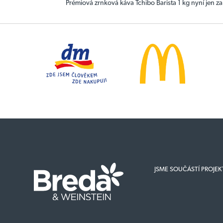
Prémiová zrnková káva Tchibo Barista 1 kg nyní jen z
JSME SOUČÁSTÍ PROJE