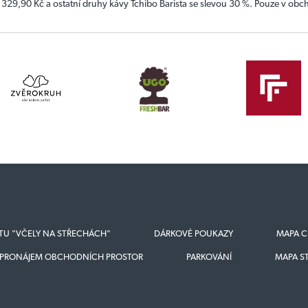
a 329,90 Kč a ostatní druhy kávy Tchibo Barista se slevou 30 %. Pouze v obc
KTU "VČELY NA STŘECHÁCH"
DÁRKOVÉ POUKAZY
MAPA C
PRONÁJEM OBCHODNÍCH PROSTOR
PARKOVÁNÍ
MAPA S