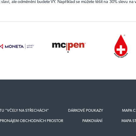
 slaví, ale odměněni budete VY. Například se můžete těšit na 30% slevu na v
KTU "VČELY NA STŘECHÁCH"
DÁRKOVÉ POUKAZY
MAPA C
PRONÁJEM OBCHODNÍCH PROSTOR
PARKOVÁNÍ
MAPA S