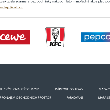
t zrak zcela zdarma a bez podmínky nákupu. Tato mimořádná akce platí po
ndoptical.cz
.
KTU "VČELY NA STŘECHÁCH"
DÁRKOVÉ POUKAZY
MAPA C
PRONÁJEM OBCHODNÍCH PROSTOR
PARKOVÁNÍ
MAPA S