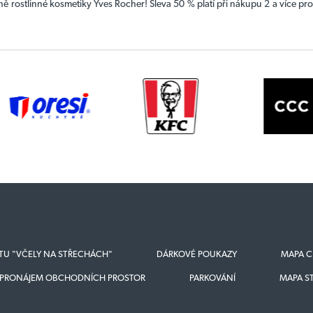
ě rostlinné kosmetiky Yves Rocher! Sleva 50 % platí při nákupu 2 a více pro
KTU "VČELY NA STŘECHÁCH"
DÁRKOVÉ POUKAZY
MAPA C
PRONÁJEM OBCHODNÍCH PROSTOR
PARKOVÁNÍ
MAPA S