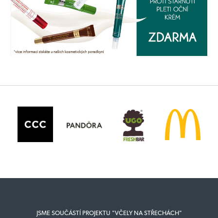
JSME SOUČÁSTÍ PROJEKTU "VČELY NA STŘECHÁCH"