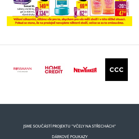
JSME SOUČÁSTÍ PROJEKTU "VČELY NA STŘECHÁCH"
DÁRKOVÉ POUKAZY