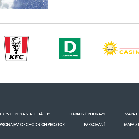
KTU "VČELY NA STŘECHÁCH"
DÁRKOVÉ POUKAZY
MAPA C
PRONÁJEM OBCHODNÍCH PROSTOR
PARKOVÁNÍ
MAPA S