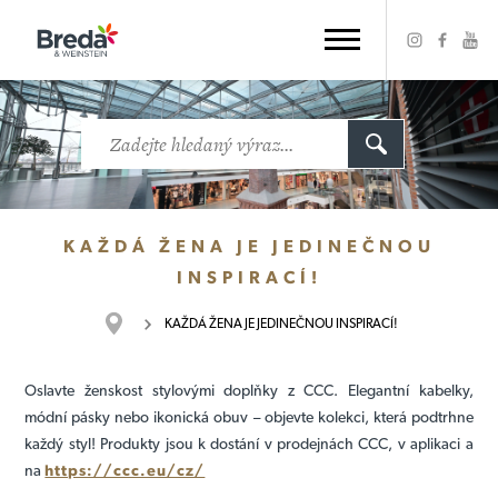
KAŽDÁ ŽENA JE JEDINEČNOU
INSPIRACÍ!
KAŽDÁ ŽENA JE JEDINEČNOU INSPIRACÍ!
Oslavte ženskost stylovými doplňky z CCC. Elegantní kabelky,
módní pásky nebo ikonická obuv – objevte kolekci, která podtrhne
každý styl! Produkty jsou k dostání v prodejnách CCC, v aplikaci a
na
https://ccc.eu/cz/