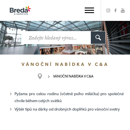
VÁNOČNÍ NABÍDKA V C&A
VÁNOČNÍ NABÍDKA V C&A
Pyžama pro celou rodinu (včetně psího miláčka) pro společné
chvíle během celých svátků
Výběr tipů na dárky od drobných doplňků pro vánoční svetry