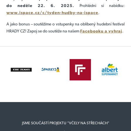
do neděle 22. 6. 2025.
Prohlédni si nabídku:
www.ispace.cz/c/tyden-hudby-na-ispace
.
A jako bonus – soutěžíme o vstupenky na oblíbený hudební festival
HRADY CZ! Zapoj se do soutěže na našem
Facebooku a vyhraj
.
JSME SOUČÁSTÍ PROJEKTU "VČELY NA STŘECHÁCH"