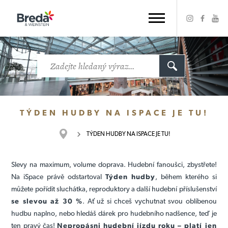
TÝDEN HUDBY NA ISPACE JE TU!
TÝDEN HUDBY NA ISPACE JE TU!
Slevy na maximum, volume doprava. Hudební fanoušci, zbystřete!
Na iSpace právě odstartoval
Týden hudby
, během kterého si
můžete pořídit sluchátka, reproduktory a další hudební příslušenství
se slevou až 30 %
. Ať už si chceš vychutnat svou oblíbenou
hudbu naplno, nebo hledáš dárek pro hudebního nadšence, teď je
ten pravý čas!
Nepropásni hudební jízdu roku – platí jen