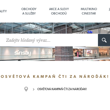
OBCHODY
AKCE A SLEVY
MULTIKINO
LITY
A SLUŽBY
OBCHODŮ
CINESTAR
OSVĚTOVÁ KAMPAŇ ČTI ZA NÁROĎÁK!
OSVĚTOVÁ KAMPAŇ ČTI ZA NÁROĎÁK!