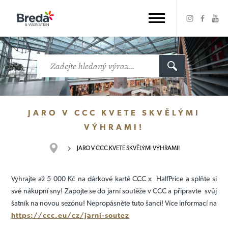
JARO V CCC KVETE SKVĚLÝMI
VÝHRAMI!
JARO V CCC KVETE SKVĚLÝMI VÝHRAMI!
Vyhrajte až 5 000 Kč na dárkové kartě CCC x HalfPrice a splňte si
své nákupní sny! Zapojte se do jarní soutěže v CCC a připravte svůj
šatník na novou sezónu! Nepropásněte tuto šanci! Více informací na
https://ccc.eu/cz/jarni-soutez